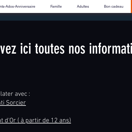
nts-Ados-Anniversaire
Famille
Adultes
Bon cadeau
vez ici toutes nos informat
ater avec :
ti Sorcier
d'Or ( à partir de 12 ans)