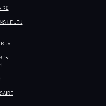
AIRE
NS LE JEU
 RDV
h
 RDV
H
H
RSAIRE