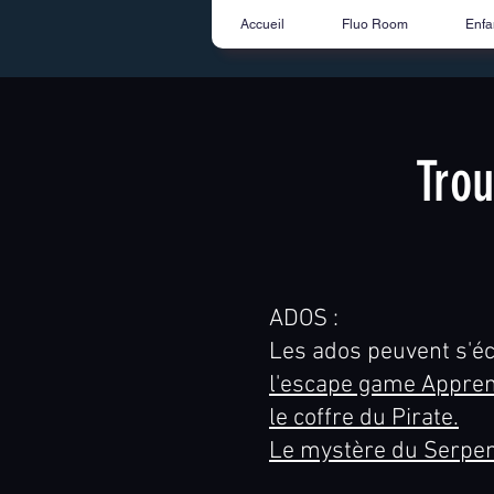
Accueil
Fluo Room
Enfa
Trou
ADOS :
Les ados peuvent s'écl
l'escape game Appren
le coffre du Pirate.
Le mystère du Serpent 