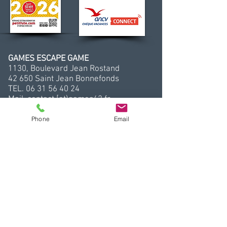
GAMES ESCAPE GAME
1130, Boulevard Jean Rostand
42 650 Saint Jean Bonnefonds
TEL.
06 31 56 40 24
Mail. contact [at)games42.fr
Vous préférez nous envoyer un mail,
cliquez sur ce bouton
Phone
Email
ENVOI MAIL
___________________
HORAIRES
(Hors vacances scolaires)
Lundi : Fermé
Mardi : Fermé
Mercredi : de 14h à 21h15
Jeudi : sur réservation